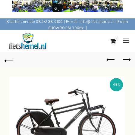
Klantenservice: 085-238 0100 | E-mail: info@fietshemel.nl | Edam
SHOWROOM 300m² |
0
-18%