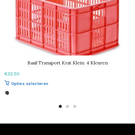
Basil Transport Krat Klein: 4 Kleuren
€
22.50
Dit
Opties selecteren
product
heeft
meerdere
variaties.
Deze
optie
kan