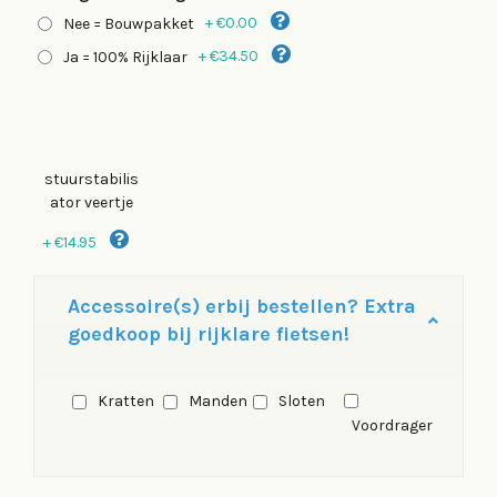
+
€0.00
Nee = Bouwpakket
+
€34.50
Ja = 100% Rijklaar
stuurstabilis
ator veertje
+
€14.95
Accessoire(s) erbij bestellen? Extra
goedkoop bij rijklare fietsen!
Kratten
Manden
Sloten
Voordrager