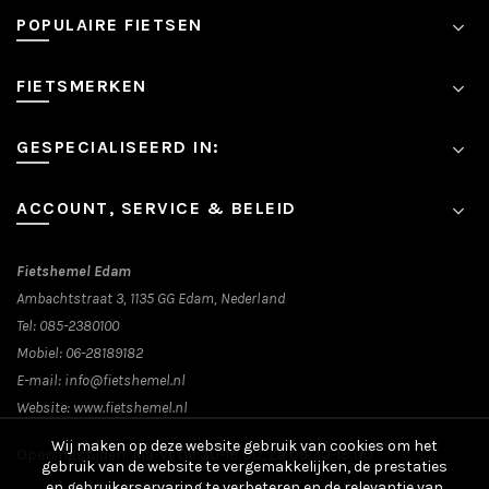
gekozen
POPULAIRE FIETSEN
worden
op
de
FIETSMERKEN
productpagina
GESPECIALISEERD IN:
ACCOUNT, SERVICE & BELEID
Fietshemel Edam
Ambachtstraat 3, 1135 GG Edam, Nederland
Tel:
085-2380100
Mobiel:
06-28189182
E-mail:
info@fietshemel.nl
Website:
www.fietshemel.nl
Wij maken op deze website gebruik van cookies om het
Openingstijden: Ma-Vr 09:30-18:00, Za 09:30-18:00
gebruik van de website te vergemakkelijken, de prestaties
en gebruikerservaring te verbeteren en de relevantie van