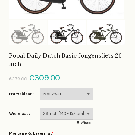
Popal Daily Dutch Basic Jongensfiets 26
inch
Oorspronkelijke
Huidige
€
309.00
€
379.00
prijs
prijs
Framekleur
was:
is:
Wielmaat
€379.00.
€309.00.
Wissen
Montage & Levering:
*