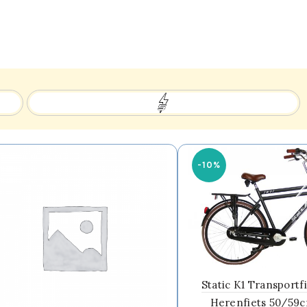
-10%
Static K1 Transportf
Herenfiets 50/59c