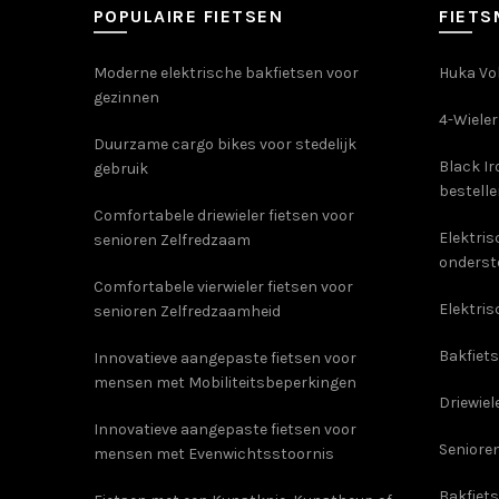
de
POPULAIRE FIETSEN
FIET
productpagina
Moderne elektrische bakfietsen voor
Huka Vol
gezinnen
4-Wieler
Duurzame cargo bikes voor stedelijk
Black Ir
gebruik
bestell
Comfortabele driewieler fietsen voor
Elektri
senioren Zelfredzaam
onderst
Comfortabele vierwieler fietsen voor
Elektris
senioren Zelfredzaamheid
Bakfiets
Innovatieve aangepaste fietsen voor
mensen met Mobiliteitsbeperkingen
Driewiel
Innovatieve aangepaste fietsen voor
Senioren
mensen met Evenwichtsstoornis
Bakfiet