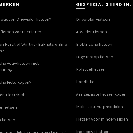
SMERKEN
GESPECIALISEERD IN:
wassen Driewieler fietsen?
Driewieler Fietsen
 fietsen voor senioren
4-Wieler Fietsen
on Horst of Winther Bakfiets online
Elektrische fietsen
en?
Lage Instap fietsen
sche Vouwfietsen met
Rolstoelfietsen
euning
Handbike
che Fiets kopen?
Aangepaste fietsen kopen
en Elektrisch
Mobiliteitshulpmiddelen
er fietsen
Fietsen voor mindervaliden
 fietsen
Inclusieve fietsen
sen met Elektrische ondersteuning