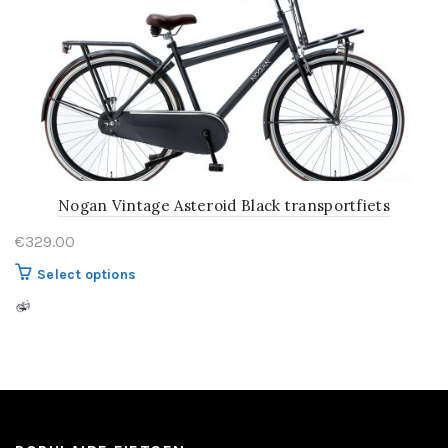
kan
gekozen
worden
op
de
productpagina
Nogan Vintage Asteroid Black transportfiets
€
329.00
Dit
Select options
product
heeft
meerdere
variaties.
Deze
optie
kan