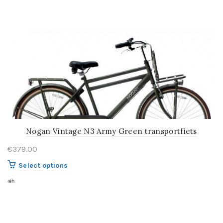
variaties.
Deze
optie
kan
gekozen
worden
op
de
productpagina
Nogan Vintage N3 Army Green transportfiets
€
379.00
Dit
Select options
product
heeft
meerdere
variaties.
Deze