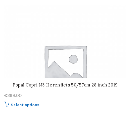
Popal Capri N3 Herenfiets 50/57cm 28 inch 2019
€
399.00
Dit
Select options
product
heeft
meerdere