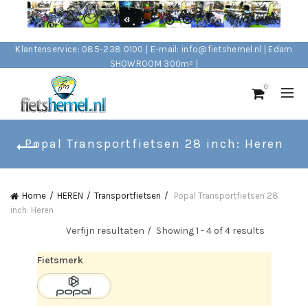
Klantenservice: 085-238 0100 | E-mail: info@fietshemel.nl | Edam
SHOWROOM 300m² |
0
Popal Transportfietsen 28 inch: Heren
Home
HEREN
Transportfietsen
Popal Transportfietsen 28
inch: Heren
Verfijn resultaten
Showing 1 - 4 of 4 results
Fietsmerk