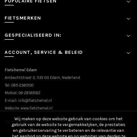
POPULAIRE FIETSEN
gekozen
worden
op
FIETSMERKEN
de
productpagina
GESPECIALISEERD IN:
ACCOUNT, SERVICE & BELEID
Fietshemel Edam
Ambachtstraat 3, 1135 GG Edam, Nederland
Tel:
085-2380100
Mobiel:
06-28189182
E-mail:
info@fietshemel.nl
Website:
www.fietshemel.nl
Wij maken op deze website gebruik van cookies om het
Openingstijden: Ma-Vr 09:30-18:00, Za 09:30-18:00
gebruik van de website te vergemakkelijken, de prestaties
en gebruikerservaring te verbeteren en de relevantie van
het aanbod op deze website en op websites van derden te