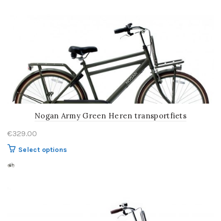
optie
kan
gekozen
worden
op
de
productpagina
Nogan Army Green Heren transportfiets
€
329.00
Dit
Select options
product
heeft
meerdere
variaties.
Deze
optie