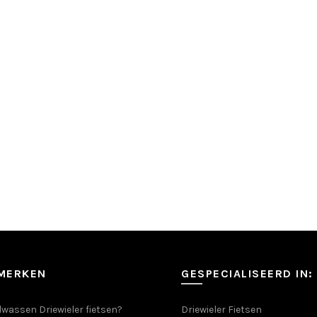
SMERKEN
GESPECIALISEERD IN:
wassen Driewieler fietsen?
Driewieler Fietsen