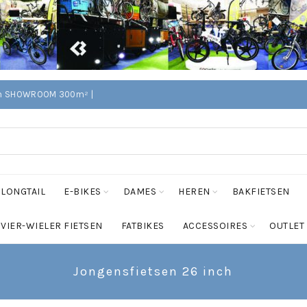
Edam SHOWROOM 300m² |
LONGTAIL
E-BIKES
DAMES
HEREN
BAKFIETSEN
VIER-WIELER FIETSEN
FATBIKES
ACCESSOIRES
OUTLET
Jongensfietsen 26 inch