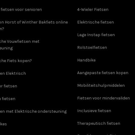
 fietsen voor senioren
4-Wieler Fietsen
on Horst of Winther Bakfiets online
Elektrische fietsen
en?
Lage Instap fietsen
sche Vouwfietsen met
Rolstoelfietsen
euning
Handbike
che Fiets kopen?
Aangepaste fietsen kopen
en Elektrisch
Mobiliteitshulpmiddelen
er fietsen
Fietsen voor mindervaliden
 fietsen
Inclusieve fietsen
sen met Elektrische ondersteuning
Therapeutisch fietsen
ikes