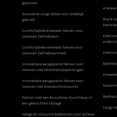
gezinnen
4-Wieler
Duurzame cargo bikes voor stedelijk
Black Ir
gebruik
bestell
Comfortabele driewieler fietsen voor
Elektri
senioren Zelfredzaam
onderst
Comfortabele vierwieler fietsen voor
Elektris
senioren Zelfredzaamheid
Bakfiets
Innovatieve aangepaste fietsen voor
mensen met Mobiliteitsbeperkingen
Driewiel
Innovatieve aangepaste fietsen voor
Senioren
mensen met Evenwichtsstoornis
Bakfiet
Fietsen met een Kunstknie, Kunstheup of
een gewrichten slijtage
Cargo b
Veilige en robuuste bakfietsen voor actieve