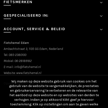
FIETSMERKEN
productpagina
GESPECIALISEERD IN:
ACCOUNT, SERVICE & BELEID
Fietshemel Edam
Ambachtstraat 3, 1135 GG Edam, Nederland
Tel:
085-2380100
Mobiel:
06-28189182
E-mail:
info@fietshemel.nl
Website:
www.fietshemel.nl
Wij maken op deze website gebruik van cookies om het
Openingstijden: Ma-Vr 09:30-18:00, Za 09:30-18:00
gebruik van de website te vergemakkelijken, de prestaties
en gebruikerservaring te verbeteren en de relevantie van
het aanbod op deze website en op websites van derden te
verhogen. Indien je op akkoord klikt geef je hiervoor
toestemming. Klik op instellingen om aan te geven welke
© 2026
Fietshemel Edam
. All rights reserved