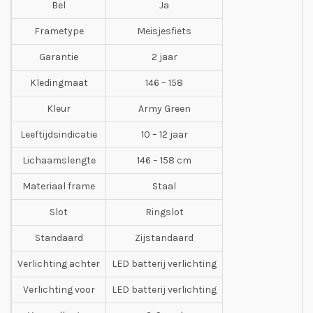
Bel
Ja
Frametype
Meisjesfiets
Garantie
2 jaar
Kledingmaat
146 – 158
Kleur
Army Green
Leeftijdsindicatie
10 – 12 jaar
Lichaamslengte
146 – 158 cm
Materiaal frame
Staal
Slot
Ringslot
Standaard
Zijstandaard
Verlichting achter
LED batterij verlichting
Verlichting voor
LED batterij verlichting