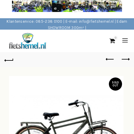
Klantenservice: 085-238 0100 | E-mail: info@fietshemel.nl | Edam
SHOWROOM 300m² |
0
SOLD
OUT