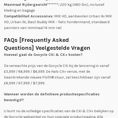
Maximaal Rijdergewicht*******:
220 kg (480 lbs), inclusief
kleding en bagage
Compatibiliteit Accessoires:
MIK HD, aanbevolen Urban Iki MIK
HD, Urban Iki, Basil Buddy MIK – fiets hondenmand, standaard
panniers van minimaal 14 mm rail.
FAQs
[
Frequently Asked
Questions]
Veelgestelde Vragen
Hoeveel gaat de Gocycle CXi & CX+ kosten?
De verwachte prijs van de Gocycle CXi bij de lancering is vanaf
£5,999 / €6,999 / $6,999. De Halo CX+ versie, met de
baanbrekende nieuwe Flofit® stuur, zal beschikbaar zijn vanaf
£6,999 / €7,999 / $7,999.
Wanneer worden de definitieve productiespecificaties
bevestigd?
U kunt nu de volledige specificaties van de CXi & CX+ bekijken op
de Gocycle-webwinkel op hun speciale productpagina. Alle