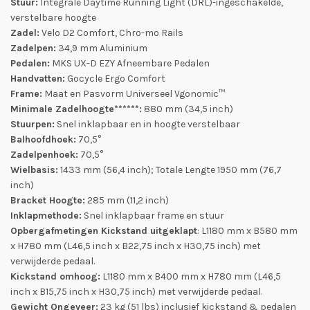
Stuur:
Integrale Daytime Running Light (DRL)-ingeschakelde,
verstelbare hoogte
Zadel:
Velo D2 Comfort, Chro-mo Rails
Zadelpen:
34,9 mm Aluminium
Pedalen:
MKS UX-D EZY Afneembare Pedalen
Handvatten:
Gocycle Ergo Comfort
Frame:
Maat en Pasvorm Universeel Vgonomic™
Minimale Zadelhoogte******:
880 mm (34,5 inch)
Stuurpen:
Snel inklapbaar en in hoogte verstelbaar
Balhoofdhoek:
70,5°
Zadelpenhoek:
70,5°
Wielbasis:
1433 mm (56,4 inch); Totale Lengte 1950 mm (76,7
inch)
Bracket Hoogte:
285 mm (11,2 inch)
Inklapmethode:
Snel inklapbaar frame en stuur
Opbergafmetingen Kickstand uitgeklapt
: L1180 mm x B580 mm
x H780 mm (L46,5 inch x B22,75 inch x H30,75 inch) met
verwijderde pedaal.
Kickstand omhoog:
L1180 mm x B400 mm x H780 mm (L46,5
inch x B15,75 inch x H30,75 inch) met verwijderde pedaal.
Gewicht Ongeveer:
23 kg (51 lbs) inclusief kickstand & pedalen