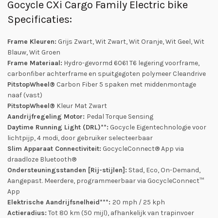
Gocycle CXi Cargo Family Electric bike
Specificaties:
Frame Kleuren:
Grijs Zwart, Wit Zwart, Wit Oranje, Wit Geel, Wit
Blauw, Wit Groen
Frame Materiaal:
Hydro-gevormd 6061 T6 legering voorframe,
carbonfiber achterframe en spuitgegoten polymeer Cleandrive
PitstopWheel®
Carbon Fiber 5 spaken met middenmontage
naaf (vast)
PitstopWheel®
Kleur Mat Zwart
Aandrijfregeling Motor:
Pedal Torque Sensing
Daytime Running Light (DRL)**:
Gocycle Eigentechnologie voor
lichtpijp, 4 modi, door gebruiker selecteerbaar
Slim Apparaat Connectiviteit:
GocycleConnect® App via
draadloze Bluetooth®
Ondersteuningsstanden [Rij-stijlen]:
Stad, Eco, On-Demand,
Aangepast. Meerdere, programmeerbaar via GocycleConnect™
App
Elektrische Aandrijfsnelheid***:
20 mph / 25 kph
Actieradius:
Tot 80 km (50 mijl), afhankelijk van trapinvoer