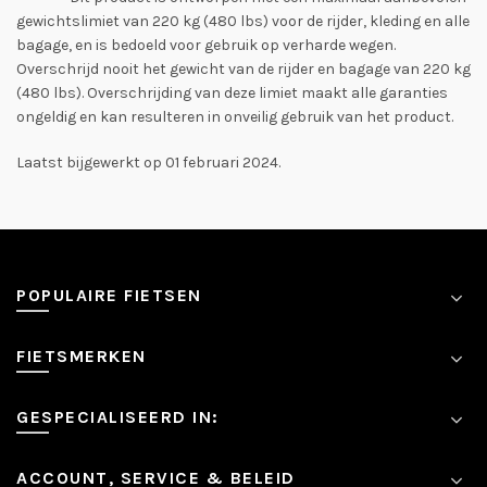
gewichtslimiet van 220 kg (480 lbs) voor de rijder, kleding en alle
bagage, en is bedoeld voor gebruik op verharde wegen.
Overschrijd nooit het gewicht van de rijder en bagage van 220 kg
(480 lbs). Overschrijding van deze limiet maakt alle garanties
ongeldig en kan resulteren in onveilig gebruik van het product.
Laatst bijgewerkt op 01 februari 2024.
POPULAIRE FIETSEN
FIETSMERKEN
GESPECIALISEERD IN:
ACCOUNT, SERVICE & BELEID