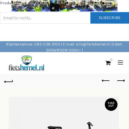
Product is out of stock
SUBSCRIBE
Klantenservice: 085-238 0100 | E-mail: info@fietshemel.nl | Edam
SHOWROOM 300m² |
0
SOLD
OUT