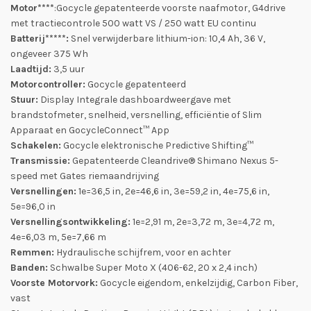
Motor****
:Gocycle gepatenteerde voorste naafmotor, G4drive
met tractiecontrole 500 watt VS / 250 watt EU continu
Batterij*****:
Snel verwijderbare lithium-ion: 10,4 Ah, 36 V,
ongeveer 375 Wh
Laadtijd:
3,5 uur
Motorcontroller:
Gocycle gepatenteerd
Stuur:
Display Integrale dashboardweergave met
brandstofmeter, snelheid, versnelling, efficiëntie of Slim
Apparaat en GocycleConnect™ App
Schakelen:
Gocycle elektronische Predictive Shifting™
Transmissie:
Gepatenteerde Cleandrive® Shimano Nexus 5-
speed met Gates riemaandrijving
Versnellingen:
1e=36,5 in, 2e=46,6 in, 3e=59,2 in, 4e=75,6 in,
5e=96,0 in
Versnellingsontwikkeling:
1e=2,91 m, 2e=3,72 m, 3e=4,72 m,
4e=6,03 m, 5e=7,66 m
Remmen:
Hydraulische schijfrem, voor en achter
Banden:
Schwalbe Super Moto X (406-62, 20 x 2,4 inch)
Voorste Motorvork:
Gocycle eigendom, enkelzijdig, Carbon Fiber,
vast