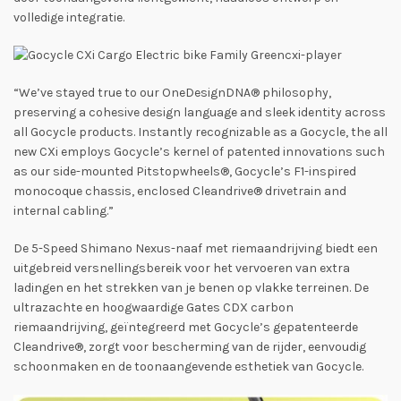
volledige integratie.
“We’ve stayed true to our OneDesignDNA® philosophy,
preserving a cohesive design language and sleek identity across
all Gocycle products. Instantly recognizable as a Gocycle, the all
new CXi employs Gocycle’s kernel of patented innovations such
as our side-mounted Pitstopwheels®, Gocycle’s F1-inspired
monocoque chassis, enclosed Cleandrive® drivetrain and
internal cabling.”
De 5-Speed Shimano Nexus-naaf met riemaandrijving biedt een
uitgebreid versnellingsbereik voor het vervoeren van extra
ladingen en het strekken van je benen op vlakke terreinen. De
ultrazachte en hoogwaardige Gates CDX carbon
riemaandrijving, geïntegreerd met Gocycle’s gepatenteerde
Cleandrive®, zorgt voor bescherming van de rijder, eenvoudig
schoonmaken en de toonaangevende esthetiek van Gocycle.