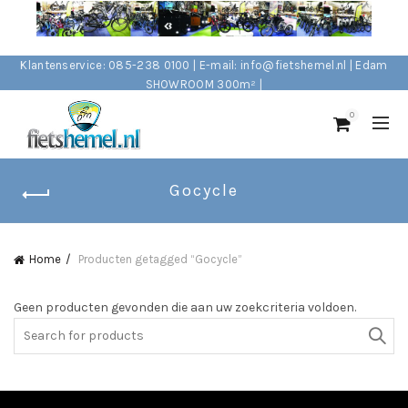
Klantenservice: 085-238 0100 | E-mail: info@fietshemel.nl | Edam
SHOWROOM 300m² |
0
Gocycle
Home
Producten getagged “Gocycle”
Geen producten gevonden die aan uw zoekcriteria voldoen.
Search
for: