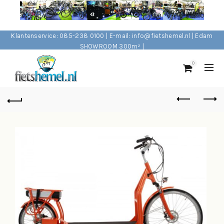
Klantenservice: 085-238 0100 | E-mail: info@fietshemel.nl | Edam
SHOWROOM 300m² |
0