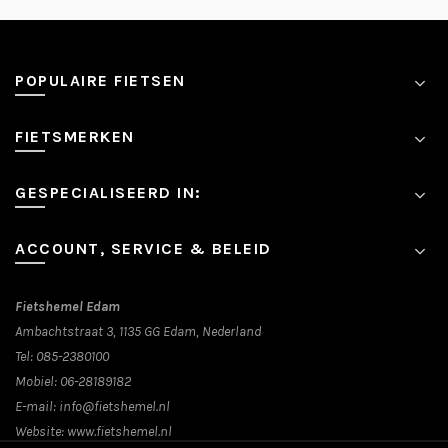
POPULAIRE FIETSEN
FIETSMERKEN
GESPECIALISEERD IN:
ACCOUNT, SERVICE & BELEID
Fietshemel Edam
Ambachtstraat 3, 1135 GG Edam, Nederland
Tel:
085-2380100
Mobiel:
06-28189182
E-mail:
info@fietshemel.nl
Website:
www.fietshemel.nl