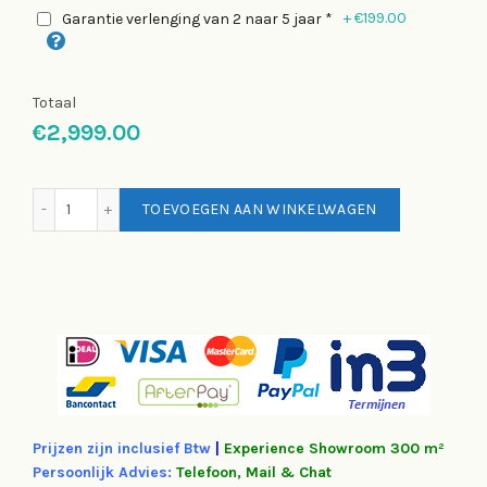
+
€199.00
Garantie verlenging van 2 naar 5 jaar *
Totaal
€2,999.00
Lopifit – Loopfiets | Wandel verder, sneller en vrijer | Fie
TOEVOEGEN AAN WINKELWAGEN
Prijzen zijn inclusief Btw
|
Experience
Showroom 300 m²
Persoonlijk Advies:
Telefoon, Mail & Chat