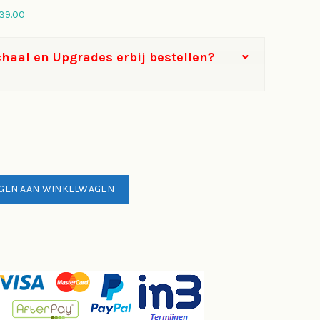
39.00
haal en Upgrades erbij bestellen?
 slimme, veilige en duurzame cargobike van de toekomst hoeveelheid
GEN AAN WINKELWAGEN