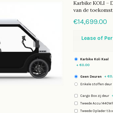
Karbike KOLI – 
van de toekomst
€
14,699.00
Lease of Pe
Karbike Koli Kaal
+
€0.00
+
€0
Geen Deuren
Enkele stoffen deu
Cargo Box zij deur
Tweede Accu 1440Wh
Tweede Oplader t.b.