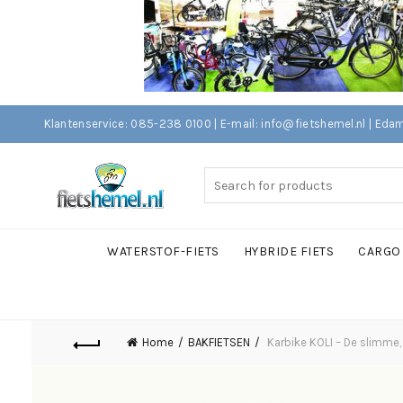
Klantenservice: 085-238 0100 | E-mail: info@fietshemel.nl | 
Search
for:
WATERSTOF-FIETS
HYBRIDE FIETS
CARGO 
Home
BAKFIETSEN
Karbike KOLI – De slimme,