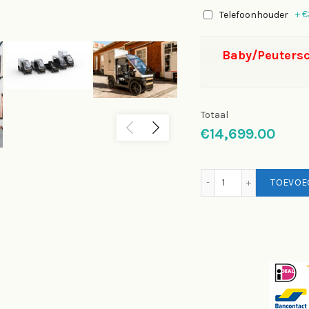
+
€
Telefoonhouder
Baby/Peutersc
Totaal
€14,699.00
Karbike KOLI – De
TOEVOE