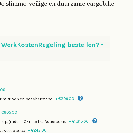
De slimme, veilige en duurzame cargobike
r WerkKostenRegeling bestellen?
.00
+
€399.00
r Praktisch en beschermend
+
€605.00
+
€1,815.00
 upgrade +40km extra Actieradius
+
€242.00
v. tweede accu