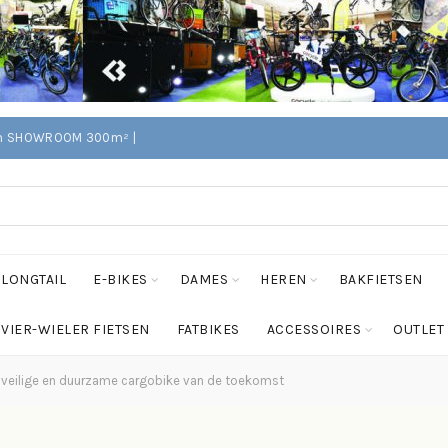
Edam SHOWROOM 300m² |
LONGTAIL
E-BIKES
DAMES
HEREN
BAKFIETSEN
VIER-WIELER FIETSEN
FATBIKES
ACCESSOIRES
OUTLET
 veilige en duurzame cargobike van de toekomst