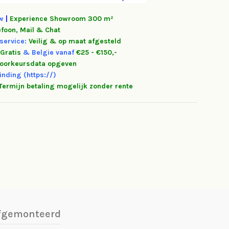
tw
|
Experience
Showroom 300 m²
efoon, Mail & Chat
service:
Veilig & op maat afgesteld
Gratis
&
Belgie vanaf
€25 - €150,-
oorkeursdata opgeven
inding (https://)
Termijn betaling mogelijk zonder rente
afgemonteerd