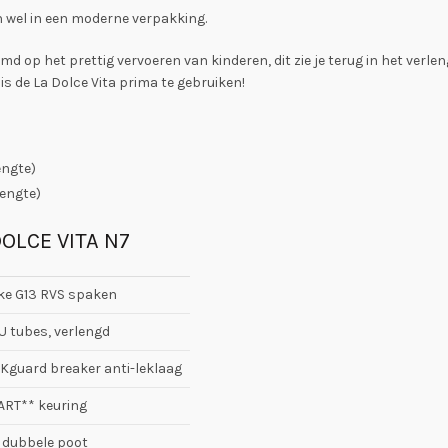
n wel in een moderne verpakking.
emd op het prettig vervoeren van kinderen, dit zie je terug in het verle
s de La Dolce Vita prima te gebruiken!
engte)
engte)
OLCE VITA N7
rke G13 RVS spaken
U tubes, verlengd
Kguard breaker anti-leklaag
 ART** keuring
 dubbele poot