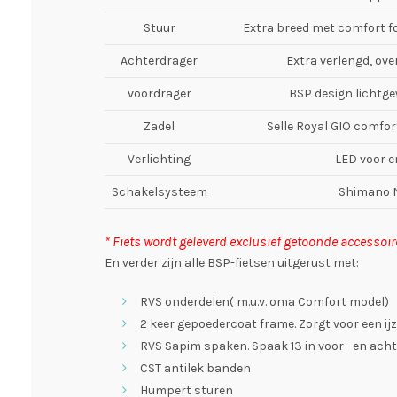
Stuur
Extra breed met comfort f
Achterdrager
Extra verlengd, ov
voordrager
BSP design lichtg
Zadel
Selle Royal GIO comfor
Verlichting
LED voor e
Schakelsysteem
Shimano 
* Fiets wordt geleverd exclusief getoonde accessoire
En verder zijn alle BSP-fietsen uitgerust met:
RVS onderdelen( m.u.v. oma Comfort model)
2 keer gepoedercoat frame. Zorgt voor een ijz
RVS Sapim spaken. Spaak 13 in voor –en achte
CST antilek banden
Humpert sturen