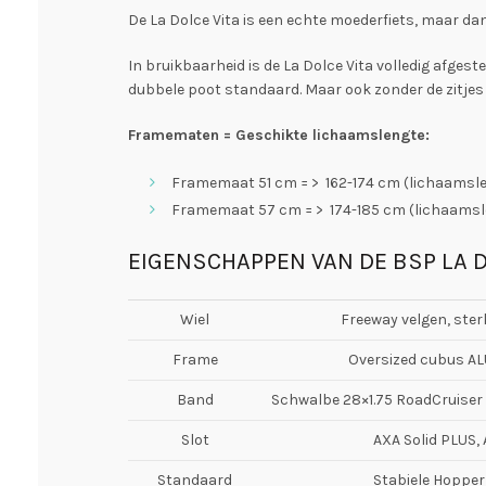
De La Dolce Vita is een echte moederfiets, maar da
In bruikbaarheid is de La Dolce Vita volledig afgest
dubbele poot standaard. Maar ook zonder de zitjes i
Framematen = Geschikte lichaamslengte:
Framemaat 51 cm = > 162-174 cm (lichaamsl
Framemaat 57 cm = > 174-185 cm (lichaamsl
EIGENSCHAPPEN VAN DE BSP LA D
Wiel
Freeway velgen, ste
Frame
Oversized cubus AL
Band
Schwalbe 28×1.75 RoadCruiser 
Slot
AXA Solid PLUS,
Standaard
Stabiele Hopper