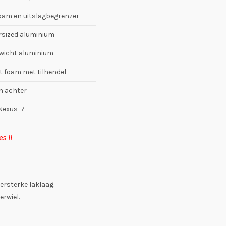
oam en uitslagbegrenzer
ersized aluminium
ewicht aluminium
t foam met tilhendel
n achter
Nexus 7
s !!
ersterke laklaag.
rwiel.