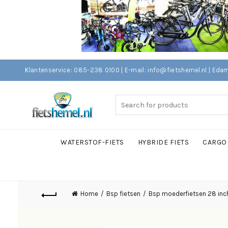
Klantenservice: 085-238 0100 | E-mail: info@fietshemel.nl | 
Search
for:
WATERSTOF-FIETS
HYBRIDE FIETS
CARGO 
Home
Bsp fietsen
Bsp moederfietsen 28 inc