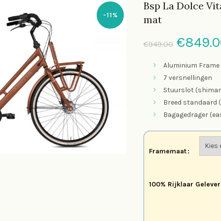
Bsp La Dolce Vit
-11%
mat
Oorspr
€
849.0
€
949.00
prijs
Aluminium Frame
7 versnellingen
was:
Stuurslot (shima
Breed standaard (
€949.0
Bagagedrager (eas
Framemaat
100% Rijklaar Gelever