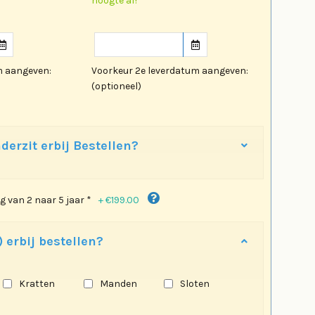
hoogte af!
m aangeven:
Voorkeur 2e leverdatum aangeven:
(optioneel)
derzit erbij Bestellen?
+
€199.00
g van 2 naar 5 jaar *
 erbij bestellen?
Kratten
Manden
Sloten
s