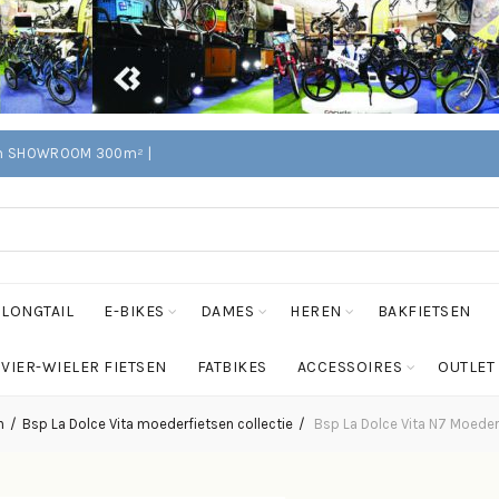
Edam SHOWROOM 300m² |
LONGTAIL
E-BIKES
DAMES
HEREN
BAKFIETSEN
VIER-WIELER FIETSEN
FATBIKES
ACCESSOIRES
OUTLET
h
Bsp La Dolce Vita moederfietsen collectie
Bsp La Dolce Vita N7 Moeder