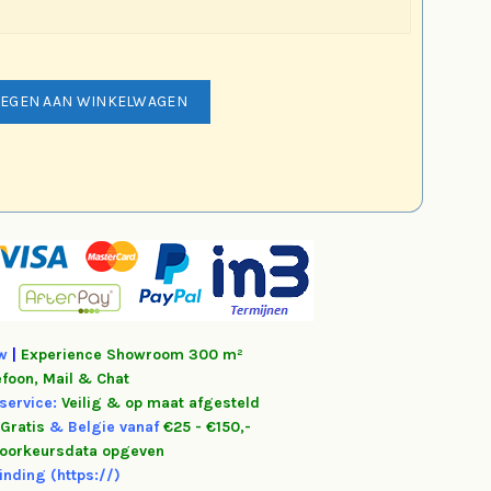
ta N7 Moederfiets 28 inch blazing copper mat hoeveelheid
EGEN AAN WINKELWAGEN
tw
|
Experience
Showroom 300 m²
efoon, Mail & Chat
service:
Veilig & op maat afgesteld
Gratis
&
Belgie vanaf
€25 - €150,-
oorkeursdata opgeven
inding (https://)