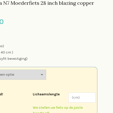
a N7 Moederfiets 28 inch blazing copper
onkelijke
Huidige
0
prijs
is:
no)
 40 cm )
0.
€849.00.
yfit bevestiging)
d!
Lichaamslengte
We stellen uw fiets op de juiste