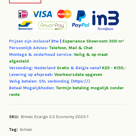
€4,199.00.
€3,599.00.
Prijzen zijn inclusief Btw
|
Experience
Showroom 300 m²
Persoonlijk Advies:
Telefoon, Mail & Chat
Montage & onderhoud service:
Veilig & op maat
afgesteld
Verzending: Nederland
Gratis
&
Belgie vanaf
€25 - €150,-
Levering op afspraak:
Voorkeursdata opgeven
Veilig betalen: SSL verbinding (https://)
Betaal Mogelijkheden:
Termijn betaling mogelijk zonder
rente
SKU:
Bimas Ecargo 3.3 Economy 2023-1
Tag:
bimas