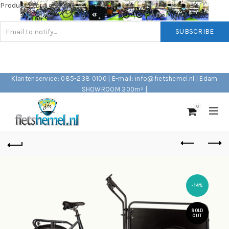
Product is out of stock
SUBSCRIBE
Klantenservice: 085-238 0100 | E-mail: info@fietshemel.nl | Edam
SHOWROOM 300m² |
0
-14%
SOLD
OUT