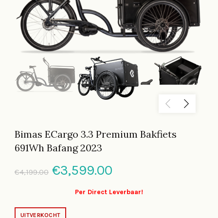
Bimas ECargo 3.3 Premium Bakfiets
691Wh Bafang 2023
Oorspronkelijke
Huidige
€
3,599.00
€
4,199.00
prijs
prijs
Per Direct Leverbaar!
was:
is:
UITVERKOCHT