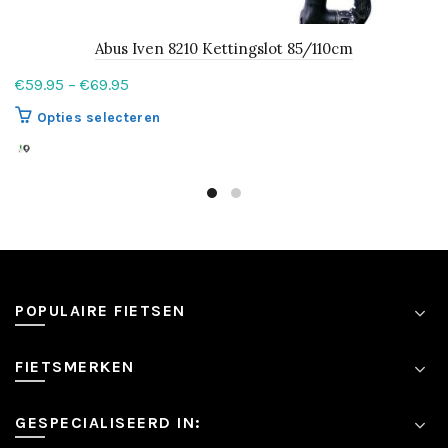
Abus Iven 8210 Kettingslot 85/110cm
Prijsklasse:
€
59.95
–
€
69.95
€59.95
Opties selecteren
tot
Dit
€69.95
product
heeft
meerdere
variaties.
Deze
optie
kan
POPULAIRE FIETSEN
gekozen
worden
op
FIETSMERKEN
de
productpagina
GESPECIALISEERD IN: