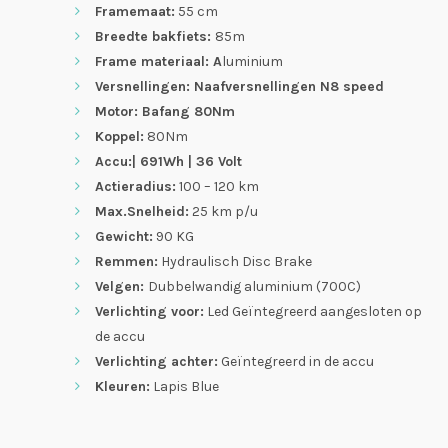
Framemaat:
55 cm
Breedte bakfiets:
85m
Frame materiaal: A
luminium
Versnellingen: Naafversnellingen N8 speed
Motor: Bafang 80Nm
Koppel:
80Nm
Accu:| 691Wh | 36 Volt
Actieradius:
100 – 120 km
Max.Snelheid:
25 km p/u
Gewicht:
90 KG
Remmen:
Hydraulisch Disc Brake
Velgen:
Dubbelwandig aluminium (700C)
Verlichting voor:
Led Geïntegreerd aangesloten op
de accu
Verlichting achter:
Geïntegreerd in de accu
Kleuren:
Lapis Blue