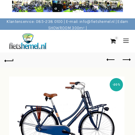
Klantenservice: 085-238 0100 | E-mail: info@fietshemel.nl | Edam
SHOWROOM 300m² |
0
-20%