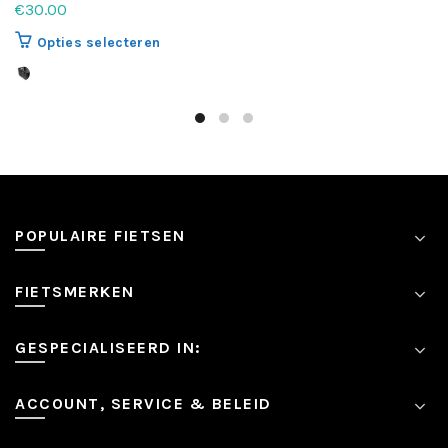
€
30.00
Dit
Opties selecteren
product
heeft
meerdere
variaties.
Deze
optie
kan
gekozen
POPULAIRE FIETSEN
worden
op
de
FIETSMERKEN
productpagina
GESPECIALISEERD IN:
ACCOUNT, SERVICE & BELEID