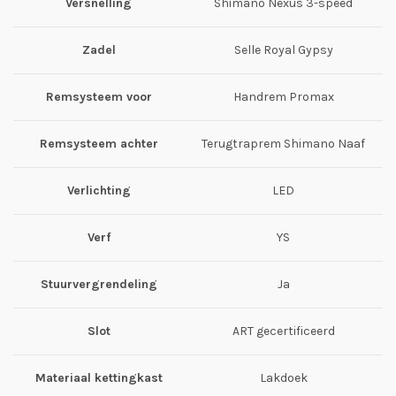
Versnelling
Shimano Nexus 3-speed
Zadel
Selle Royal Gypsy
Remsysteem voor
Handrem Promax
Remsysteem achter
Terugtraprem Shimano Naaf
Verlichting
LED
Verf
YS
Stuurvergrendeling
Ja
Slot
ART gecertificeerd
Materiaal kettingkast
Lakdoek