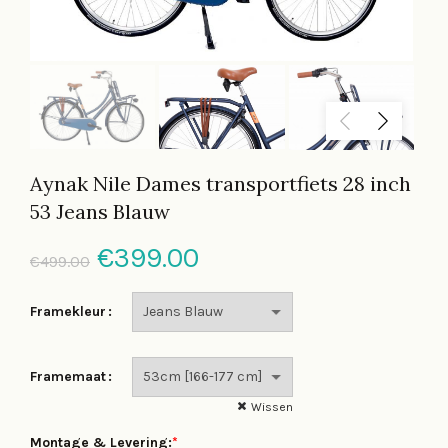
Aynak Nile Dames transportfiets 28 inch
53 Jeans Blauw
Oorspronkelijke
Huidige
€
399.00
€
499.00
prijs
prijs
Framekleur
was:
is:
Framemaat
€499.00.
€399.00.
Wissen
Montage & Levering:
*