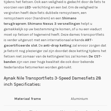
tijdens het fietsen. Ook aan veiligheid is gedacht door de fiets te
voorzien van
LED
-verlichting en een bel. Om de veiligheid te
vergroten heeft deze fiets dubbele remsysteem, een
remsysteem voor (handrem) en een
Shimano
terugtraprem
.
Shimano Nexus 3 versnellingen
helpt u
gemakkelijk op uw bestemming te komen, of u nu een viaduct
moet op fietsen of tegenwind heeft. Deze dames transportfiets
is verder uitgerust met een internationaal erkende
ART-
gecertificeerde slot
. De
anti-drop ketting
zal ervoor zorgen dat
je fietsrit nog plezieriger zal zijn doordat deze ketting tijdens het
fietsen niet zomaar van de kettingwiel los zal komen.
De CST-
banden
zijn van zeer hoge kwaliteit die ook door bekende
Nederlandse fietsmerken worden gebruikt.
Aynak Nile Transportfiets 3-Speed Damesfiets 28
inch Specificaties:
Materiaal frame
Aluminium