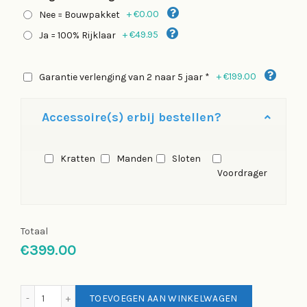
+
€0.00
Nee = Bouwpakket
+
€49.95
Ja = 100% Rijklaar
+
€199.00
Garantie verlenging van 2 naar 5 jaar *
Accessoire(s) erbij bestellen?
Kratten
Manden
Sloten
Voordrager
Totaal
€399.00
Aynak Nile Dames transportfiets 28 inch 53 Jeans Blauw 
TOEVOEGEN AAN WINKELWAGEN