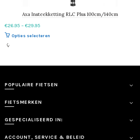
Axa Insteekketting RLC Plus 100cm/140cm
Prijsklasse:
€
26.95
–
€
29.95
€26.95
Dit
Opties selecteren
tot
product
€29.95
heeft
meerdere
variaties.
Deze
optie
kan
POPULAIRE FIETSEN
gekozen
worden
FIETSMERKEN
op
de
productpagina
GESPECIALISEERD IN:
ACCOUNT, SERVICE & BELEID