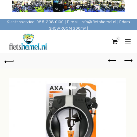
Klantenservice: 085-238 0100 | E-mail: info@fietshemel.nl | Edam
SHOWROOM 300m² |
0