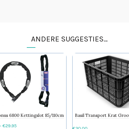
ANDERE SUGGESTIES…
onus 6800 Kettingslot 85/110cm
Basil Transport Krat Groo
Prijsklasse:
–
€
29.95
€
30.00