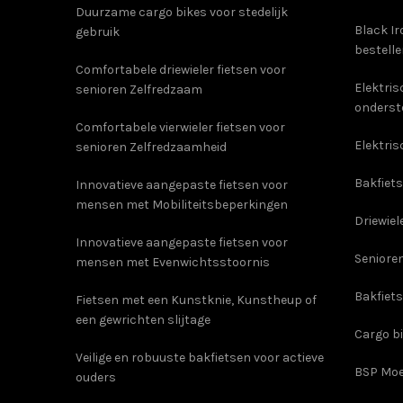
Duurzame cargo bikes voor stedelijk
Black Ir
gebruik
bestell
Comfortabele driewieler fietsen voor
Elektri
senioren Zelfredzaam
onderst
Comfortabele vierwieler fietsen voor
Elektris
senioren Zelfredzaamheid
Bakfiets
Innovatieve aangepaste fietsen voor
mensen met Mobiliteitsbeperkingen
Driewiel
Innovatieve aangepaste fietsen voor
Senioren
mensen met Evenwichtsstoornis
Bakfiet
Fietsen met een Kunstknie, Kunstheup of
een gewrichten slijtage
Cargo b
Veilige en robuuste bakfietsen voor actieve
BSP Moe
ouders