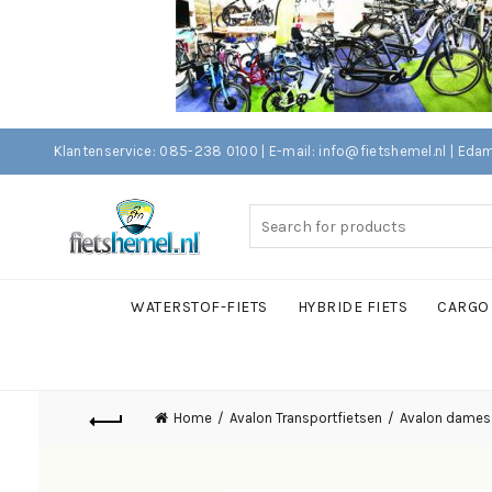
Klantenservice: 085-238 0100 | E-mail: info@fietshemel.nl | 
Search
for:
WATERSTOF-FIETS
HYBRIDE FIETS
CARGO 
Home
Avalon Transportfietsen
Avalon dames 