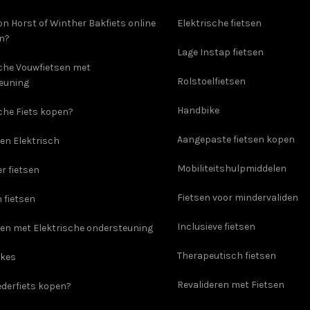
on Horst of Winther Bakfiets online
Elektrische fietsen
en?
Lage Instap fietsen
sche Vouwfietsen met
Rolstoelfietsen
euning
Handbike
che Fiets kopen?
Aangepaste fietsen kopen
en Elektrisch
Mobiliteitshulpmiddelen
er fietsen
Fietsen voor mindervaliden
 fietsen
Inclusieve fietsen
sen met Elektrische ondersteuning
Therapeutisch fietsen
ikes
Revalideren met Fietsen
derfiets kopen?