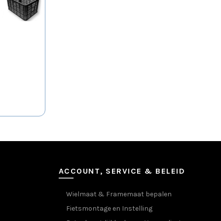
t
re
s.
n
tpagina
ACCOUNT, SERVICE & BELEID
Wielmaat & Framemaat bepalen
Fietsmontage en Instelling