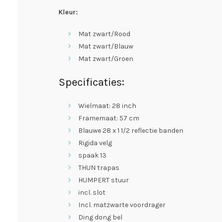
Kleur:
Mat zwart/Rood
Mat zwart/Blauw
Mat zwart/Groen
Specificaties:
Wielmaat: 28 inch
Framemaat: 57 cm
Blauwe 28 x 1 1/2 reflectie banden
Rigida velg
spaak 13
THUN trapas
HUMPERT stuur
incl. slot
Incl. matzwarte voordrager
Ding dong bel