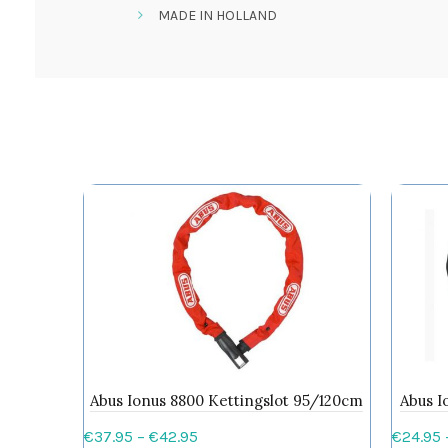
MADE IN HOLLAND
Abus Ionus 8800 Kettingslot 95/120cm
Abus I
Prijsklasse:
€
37.95
–
€
42.95
€
24.95