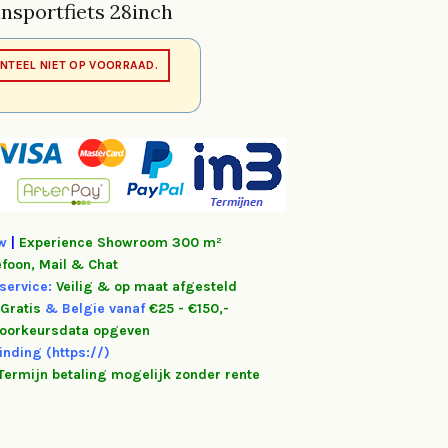
nsportfiets 28inch
NTEEL NIET OP VOORRAAD.
tw
|
Experience
Showroom 300 m²
efoon, Mail & Chat
service:
Veilig & op maat afgesteld
Gratis
&
Belgie vanaf
€25 - €150,-
oorkeursdata opgeven
inding (https://)
Termijn betaling mogelijk zonder rente