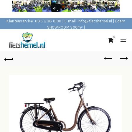
Klantenservice: 085-238 0100 | E-mail: info@fietshemel.nl | Edam
SHOWROOM 300m² |
0