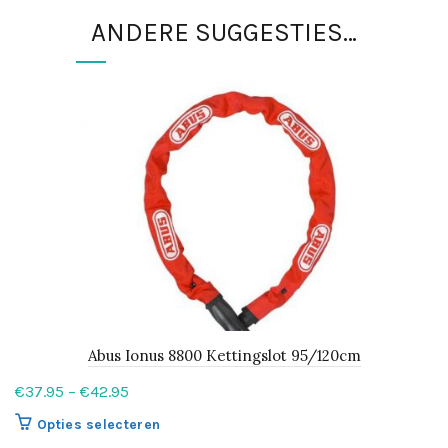
ANDERE SUGGESTIES…
Abus Ionus 8800 Kettingslot 95/120cm
Prijsklasse:
€
37.95
–
€
42.95
€37.95
Dit
Opties selecteren
tot
product