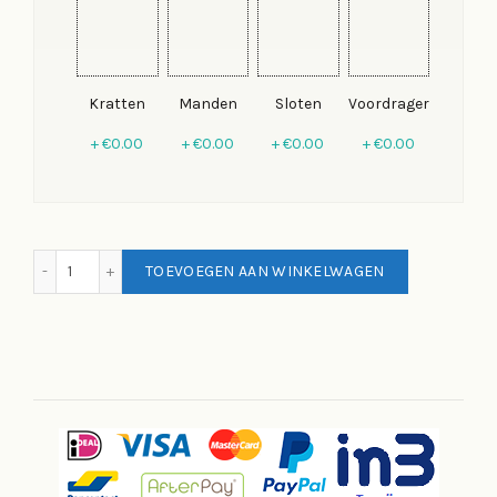
Kratten
Manden
Sloten
Voordrager
+
€0.00
+
€0.00
+
€0.00
+
€0.00
Aldo Stadsfiets RN3 Lage instap fiets lage frame bruin hoe
TOEVOEGEN AAN WINKELWAGEN