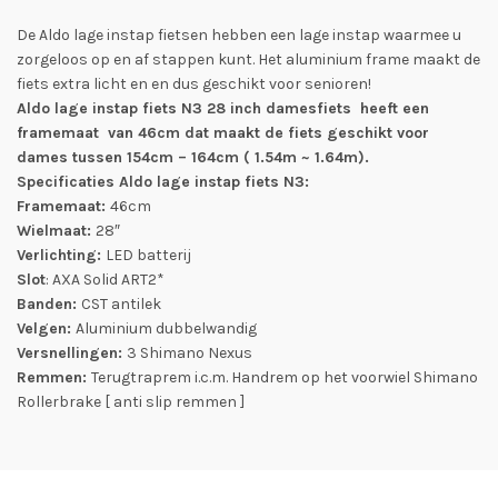
De Aldo lage instap fietsen hebben een lage instap waarmee u
zorgeloos op en af stappen kunt. Het aluminium frame maakt de
fiets extra licht en en dus geschikt voor senioren!
Aldo lage instap fiets N3 28 inch damesfiets heeft een
framemaat van 46cm dat maakt de fiets geschikt voor
dames tussen 154cm – 164cm ( 1.54m ~ 1.64m).
Specificaties Aldo lage instap fiets N3:
Framemaat:
46cm
Wielmaat:
28″
Verlichting:
LED batterij
Slot
: AXA Solid ART2*
Banden:
CST antilek
Velgen:
Aluminium dubbelwandig
Versnellingen:
3 Shimano Nexus
Remmen:
Terugtraprem i.c.m. Handrem op het voorwiel Shimano
Rollerbrake [ anti slip remmen ]