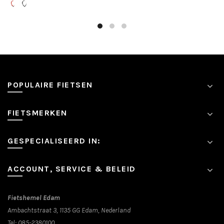
€42.95
heeft
meerdere
variaties.
Deze
optie
kan
gekozen
POPULAIRE FIETSEN
worden
op
de
FIETSMERKEN
productpagina
GESPECIALISEERD IN:
ACCOUNT, SERVICE & BELEID
Fietshemel Edam
Ambachtstraat 3, 1135 GG Edam, Nederland
Tel:
085-2380100