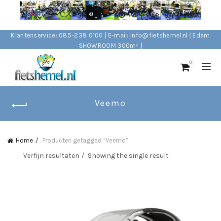
Klantenservice: 085-238 0100 | E-mail: info@fietshemel.nl | Edam
SHOWROOM 300m² |
0
Veemo
Home
Producten getagged “Veemo”
Verfijn resultaten
Showing the single result