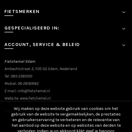
FIETSMERKEN
GESPECIALISEERD IN:
ACCOUNT, SERVICE & BELEID
Fietshemel Edam
Ambachtstraat 3, 1135 GG Edam, Nederland
Tel:
085-2380100
Mobiel:
06-28189182
E-mail:
info@fietshemel.nl
Website:
www.fietshemel.nl
Wij maken op deze website gebruik van cookies om het
Openingstijden: Ma-Vr 09:30-18:00, Za 09:30-18:00
gebruik van de website te vergemakkelijken, de prestaties
en gebruikerservaring te verbeteren en de relevantie van
het aanbod op deze website en op websites van derden te
verhogen. Indien je op akkoord klikt geef je hiervoor