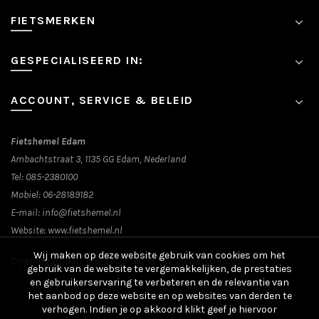
FIETSMERKEN
GESPECIALISEERD IN:
ACCOUNT, SERVICE & BELEID
Fietshemel Edam
Ambachtstraat 3, 1135 GG Edam, Nederland
Tel:
085-2380100
Mobiel:
06-28189182
E-mail:
info@fietshemel.nl
Website:
www.fietshemel.nl
Wij maken op deze website gebruik van cookies om het
Openingstijden: Ma-Vr 09:30-18:00, Za 09:30-18:00
gebruik van de website te vergemakkelijken, de prestaties
en gebruikerservaring te verbeteren en de relevantie van
het aanbod op deze website en op websites van derden te
verhogen. Indien je op akkoord klikt geef je hiervoor