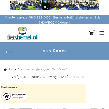
Klantenservice: 085-238 0100 | E-mail: info@fietshemel.nl | Edam
SHOWROOM 300m² |
0
Van Raam
Home
Producten getagged “Van Raam”
Verfijn resultaten
Showing 1 - 12 of 12 results
Fietsmerk