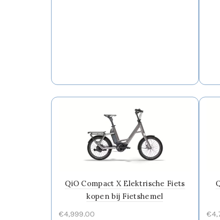
QiO Compact X Elektrische Fiets
Q
kopen bij Fietshemel
€
4,999.00
€
4,