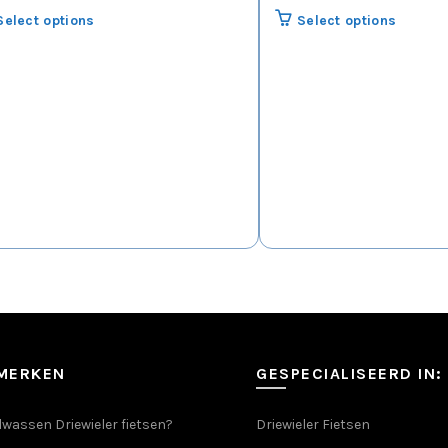
Select options
Select options
SMERKEN
GESPECIALISEERD IN:
wassen Driewieler fietsen?
Driewieler Fietsen