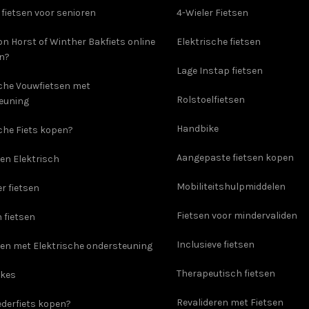
 fietsen voor senioren
4-Wieler Fietsen
on Horst of Winther Bakfiets online
Elektrische fietsen
en?
Lage Instap fietsen
sche Vouwfietsen met
Rolstoelfietsen
euning
Handbike
che Fiets kopen?
Aangepaste fietsen kopen
en Elektrisch
Mobiliteitshulpmiddelen
er fietsen
Fietsen voor mindervaliden
 fietsen
Inclusieve fietsen
sen met Elektrische ondersteuning
Therapeutisch fietsen
ikes
Revalideren met Fietsen
derfiets kopen?