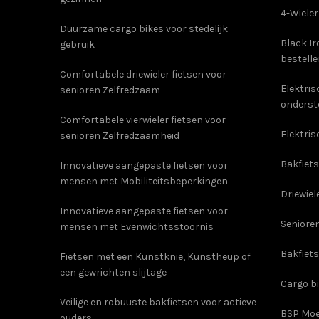
4-Wieler
Duurzame cargo bikes voor stedelijk
Black Ir
gebruik
bestell
Comfortabele driewieler fietsen voor
Elektri
senioren Zelfredzaam
onderst
Comfortabele vierwieler fietsen voor
Elektris
senioren Zelfredzaamheid
Bakfiets
Innovatieve aangepaste fietsen voor
mensen met Mobiliteitsbeperkingen
Driewiel
Innovatieve aangepaste fietsen voor
Senioren
mensen met Evenwichtsstoornis
Bakfiet
Fietsen met een Kunstknie, Kunstheup of
een gewrichten slijtage
Cargo b
Veilige en robuuste bakfietsen voor actieve
BSP Moe
ouders