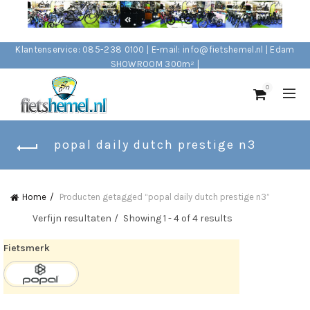
Klantenservice: 085-238 0100 | E-mail: info@fietshemel.nl | Edam
SHOWROOM 300m² |
0
popal daily dutch prestige n3
Home
Producten getagged “popal daily dutch prestige n3”
Verfijn resultaten
Showing 1 - 4 of 4 results
Fietsmerk