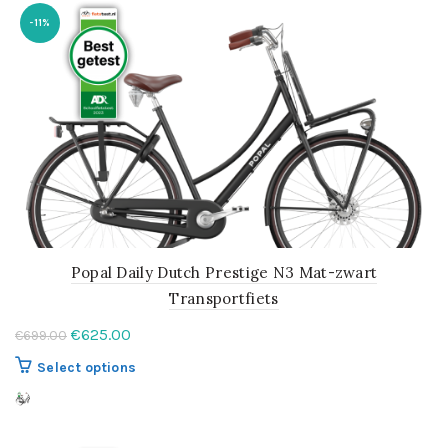
-11%
Popal Daily Dutch Prestige N3 Mat-zwart
Transportfiets
Oorspronkelijke
Huidige
€
625.00
€
699.00
prijs
prijs
Dit
Select options
was:
is:
product
€699.00.
€625.00.
heeft
meerdere