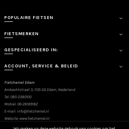
optie
kan
POPULAIRE FIETSEN
gekozen
worden
op
FIETSMERKEN
de
productpagina
GESPECIALISEERD IN:
ACCOUNT, SERVICE & BELEID
Fietshemel Edam
Ambachtstraat 3, 1135 GG Edam, Nederland
Tel:
085-2380100
Mobiel:
06-28189182
E-mail:
info@fietshemel.nl
Website:
www.fietshemel.nl
Wij maken op deze website gebruik van cookies om het