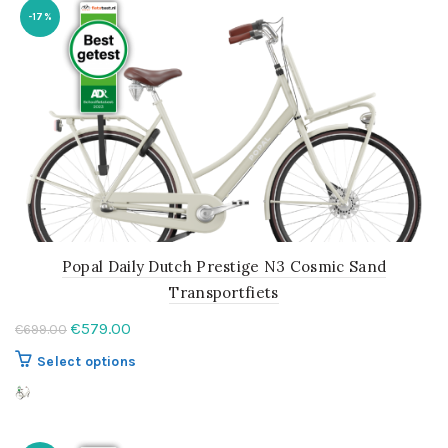
variaties.
-17%
Deze
optie
kan
gekozen
worden
op
de
productpagina
Popal Daily Dutch Prestige N3 Cosmic Sand
Transportfiets
Oorspronkelijke
Huidige
€
579.00
€
699.00
prijs
prijs
Dit
Select options
was:
is:
product
€699.00.
€579.00.
heeft
meerdere