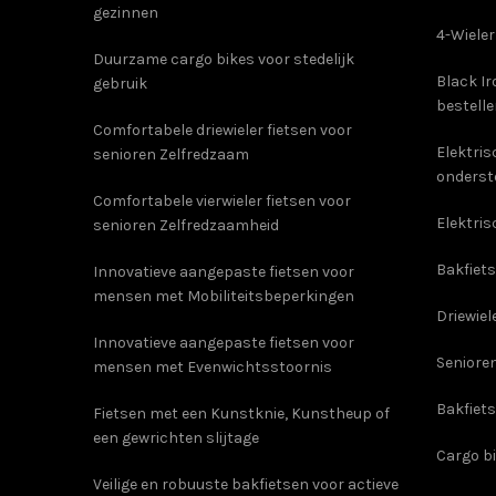
gezinnen
4-Wieler
Duurzame cargo bikes voor stedelijk
Black Ir
gebruik
bestell
Comfortabele driewieler fietsen voor
Elektri
senioren Zelfredzaam
onderst
Comfortabele vierwieler fietsen voor
Elektris
senioren Zelfredzaamheid
Bakfiets
Innovatieve aangepaste fietsen voor
mensen met Mobiliteitsbeperkingen
Driewiel
Innovatieve aangepaste fietsen voor
Senioren
mensen met Evenwichtsstoornis
Bakfiet
Fietsen met een Kunstknie, Kunstheup of
een gewrichten slijtage
Cargo b
Veilige en robuuste bakfietsen voor actieve