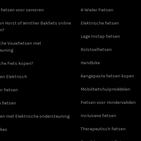
 fietsen voor senioren
4-Wieler Fietsen
on Horst of Winther Bakfiets online
Elektrische fietsen
en?
Lage Instap fietsen
sche Vouwfietsen met
Rolstoelfietsen
euning
Handbike
che Fiets kopen?
Aangepaste fietsen kopen
en Elektrisch
Mobiliteitshulpmiddelen
er fietsen
Fietsen voor mindervaliden
 fietsen
Inclusieve fietsen
sen met Elektrische ondersteuning
Therapeutisch fietsen
ikes