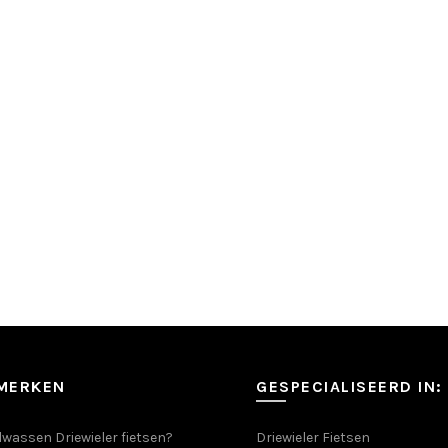
SMERKEN
GESPECIALISEERD IN:
wassen Driewieler fietsen?
Driewieler Fietsen