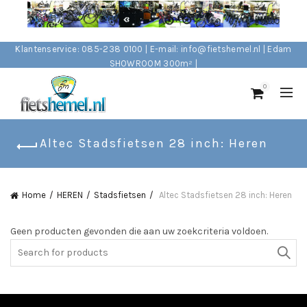
Klantenservice: 085-238 0100 | E-mail: info@fietshemel.nl | Edam
SHOWROOM 300m² |
0
Altec Stadsfietsen 28 inch: Heren
Home
HEREN
Stadsfietsen
Altec Stadsfietsen 28 inch: Heren
Geen producten gevonden die aan uw zoekcriteria voldoen.
Search
for: