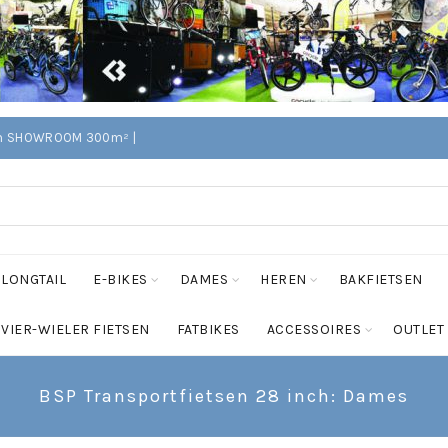
Edam SHOWROOM 300m² |
LONGTAIL
E-BIKES
DAMES
HEREN
BAKFIETSEN
VIER-WIELER FIETSEN
FATBIKES
ACCESSOIRES
OUTLET
BSP Transportfietsen 28 inch: Dames