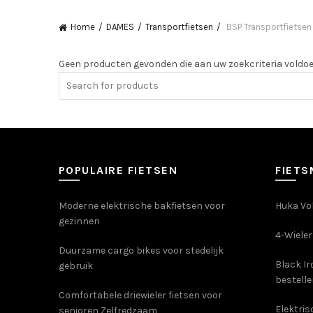
Home
DAMES
Transportfietsen
BSP Transportfietsen
Geen producten gevonden die aan uw zoekcriteria voldoe
Search
for:
POPULAIRE FIETSEN
FIET
Moderne elektrische bakfietsen voor
Huka Vol
gezinnen
4-Wieler
Duurzame cargo bikes voor stedelijk
Black Ir
gebruik
bestell
Comfortabele driewieler fietsen voor
Elektri
senioren Zelfredzaam