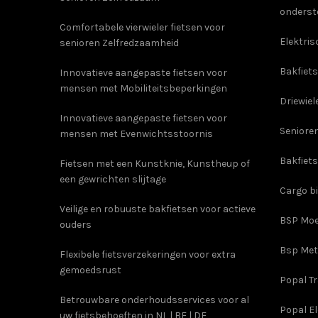
onderst
Comfortabele vierwieler fietsen voor
Elektris
senioren Zelfredzaamheid
Bakfiets
Innovatieve aangepaste fietsen voor
mensen met Mobiliteitsbeperkingen
Driewiel
Innovatieve aangepaste fietsen voor
Senioren
mensen met Evenwichtsstoornis
Bakfiet
Fietsen met een Kunstknie, Kunstheup of
een gewrichten slijtage
Cargo b
Veilige en robuuste bakfietsen voor actieve
BSP Moe
ouders
Bsp Met
Flexibele fietsverzekeringen voor extra
gemoedsrust
Popal T
Betrouwbare onderhoudsservices voor al
Popal
E
uw fietsbehoeften in NL | BE | DE