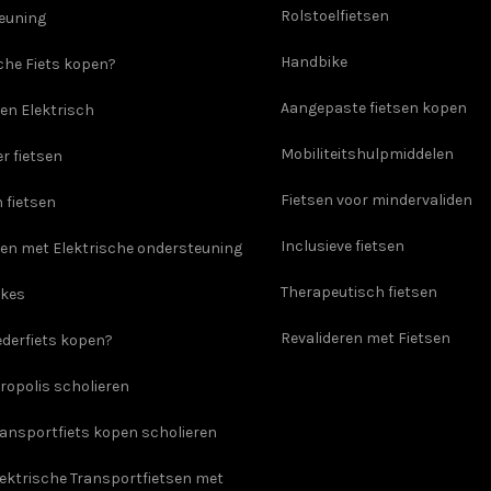
Rolstoelfietsen
euning
Handbike
che Fiets kopen?
Aangepaste fietsen kopen
en Elektrisch
Mobiliteitshulpmiddelen
er fietsen
Fietsen voor mindervaliden
 fietsen
Inclusieve fietsen
sen met Elektrische ondersteuning
Therapeutisch fietsen
ikes
Revalideren met Fietsen
derfiets kopen?
ropolis scholieren
ransportfiets kopen scholieren
lektrische Transportfietsen met