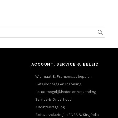
ACCOUNT, SERVICE & BELEID
Wielmaat & Framemaat bepalen
Fietsmontage en Instelling
Betaalmogelijkheden en Verzending
Service & Onderhoud
Klachtenregeling
Fietsverzekeringen ENRA & KingPolis