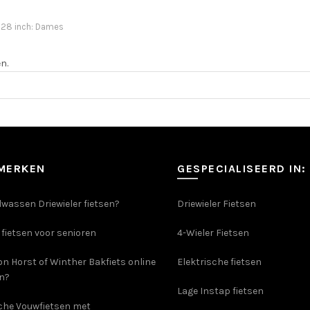
 28 inch: Dames
n.
SMERKEN
GESPECIALISEERD IN:
wassen Driewieler fietsen?
Driewieler Fietsen
 fietsen voor senioren
4-Wieler Fietsen
on Horst of Winther Bakfiets online
Elektrische fietsen
en?
Lage Instap fietsen
sche Vouwfietsen met