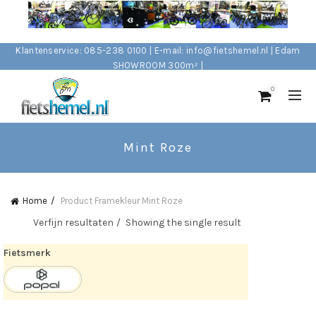
Klantenservice: 085-238 0100 | E-mail: info@fietshemel.nl | Edam
SHOWROOM 300m² |
0
Mint Roze
Home
Product Framekleur
Mint Roze
Verfijn resultaten
Showing the single result
Fietsmerk