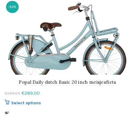
-33%
Popal Daily dutch Basic 20 inch meisjesfiets
Oorspronkelijke
Huidige
€
269.00
€
399.00
prijs
prijs
Dit
Select options
was:
is:
product
€399.00.
€269.00.
heeft
meerdere
variaties.