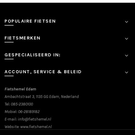
Deze
optie
kan
POPULAIRE FIETSEN
gekozen
worden
op
FIETSMERKEN
de
productpagina
GESPECIALISEERD IN:
ACCOUNT, SERVICE & BELEID
Fietshemel Edam
Ambachtstraat 3, 1135 GG Edam, Nederland
Tel:
085-2380100
Mobiel:
06-28189182
E-mail:
info@fietshemel.nl
Website:
www.fietshemel.nl